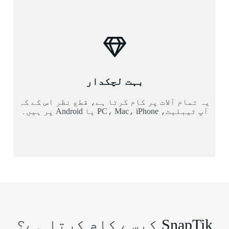
بہت لچکدار
یہ تمام آلات پر کام کرتا ہے، قطع نظر اس کے کہ
آپ ٹیبلیٹ، PC، Mac، iPhone یا Android پر ہیں۔
SnapTik کیسے کام کرتا ہے؟