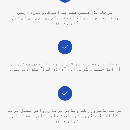
مرحلہ 1: آفیشل فیس بک ایپ کھولیں، اپنی
پسندیدہ ویڈیو کا انتخاب کریں اور یو آر ایل
کاپی کریں۔
مرحلہ 2: ہوم پیج پر ڈاؤن لوڈ بار میں ویڈیو یو
آر ایل چسپاں کریں اور "ڈاؤن لوڈ" بٹن دبائیں۔
مرحلہ 3: سرورز کے ویڈیو پر کارروائی مکمل ہونے
کا انتظار کریں اور آپ کے لیے ڈاؤن لوڈ لنکس
تیار کریں۔