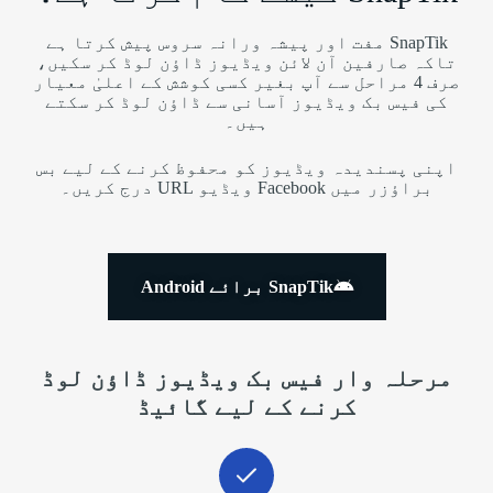
SnapTik مفت اور پیشہ ورانہ سروس پیش کرتا ہے
تاکہ صارفین آن لائن ویڈیوز ڈاؤن لوڈ کر سکیں،
صرف 4 مراحل سے آپ بغیر کسی کوشش کے اعلیٰ معیار
کی فیس بک ویڈیوز آسانی سے ڈاؤن لوڈ کر سکتے
ہیں۔
اپنی پسندیدہ ویڈیوز کو محفوظ کرنے کے لیے بس
براؤزر میں Facebook ویڈیو URL درج کریں۔
SnapTik برائے Android
مرحلہ وار فیس بک ویڈیوز ڈاؤن لوڈ
کرنے کے لیے گائیڈ