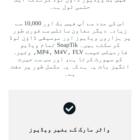
حتمی ٹول ہے۔
اس کی مدد سے آپ فیس بک اور 10,000 سے
زیادہ دیگر معاون سائٹس سے فوری طور
پر ہزاروں ویڈیوز اور موسیقی ڈاؤن لوڈ
کر سکتے ہیں۔ SnapTik تمام ویڈیو
فارمیٹس جیسے MP4، M4V، FLV، وغیرہ
کو سپورٹ کرتا ہے، اور سب سے حیرت
انگیز بات یہ ہے کہ یہ مکمل طور پر مفت
ہے۔
واٹر مارک کے بغیر ویڈیوز