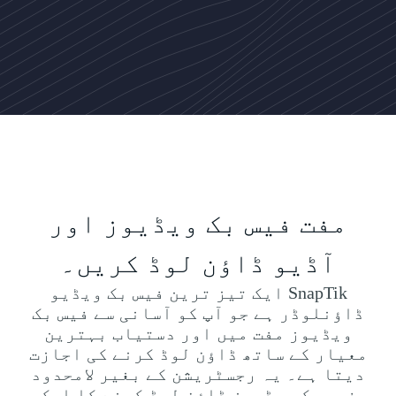
مفت فیس بک ویڈیوز اور
آڈیو ڈاؤن لوڈ کریں۔
SnapTik ایک تیز ترین فیس بک ویڈیو
ڈاؤنلوڈر ہے جو آپ کو آسانی سے فیس بک
ویڈیوز مفت میں اور دستیاب بہترین
معیار کے ساتھ ڈاؤن لوڈ کرنے کی اجازت
دیتا ہے۔ یہ رجسٹریشن کے بغیر لامحدود
فیس بک ویڈیوز ڈاؤن لوڈ کرنے کا ایک