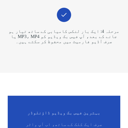
مرحلہ 4: ایک بار لنکس کامیابی کے ساتھ تیار ہو
جانے کے بعد، آپ فیس بک ویڈیو کو MP3، MP4 یا
صرف آڈیو فارمیٹ میں محفوظ کر سکتے ہیں۔
بہترین فیس بک ویڈیو ڈاؤنلوڈر
صرف ایک کلک کے ساتھ، اب آپ واٹر