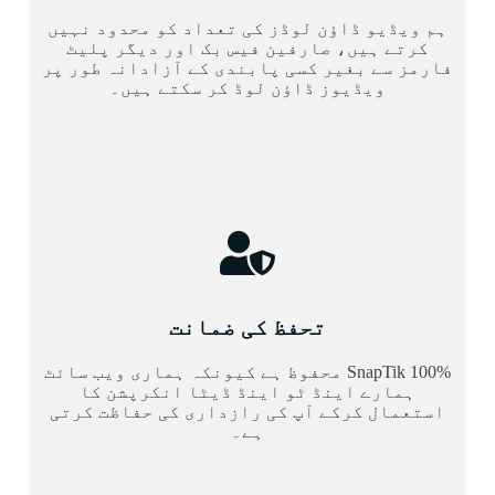
ہم ویڈیو ڈاؤن لوڈز کی تعداد کو محدود نہیں
کرتے ہیں، صارفین فیس بک اور دیگر پلیٹ
فارمز سے بغیر کسی پابندی کے آزادانہ طور پر
ویڈیوز ڈاؤن لوڈ کر سکتے ہیں۔
تحفظ کی ضمانت
SnapTik 100% محفوظ ہے کیونکہ ہماری ویب سائٹ
ہمارے اینڈ ٹو اینڈ ڈیٹا انکرپشن کا
استعمال کرکے آپ کی رازداری کی حفاظت کرتی
ہے۔