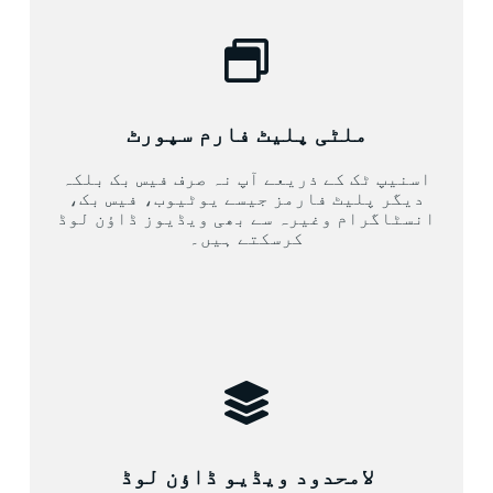
ملٹی پلیٹ فارم سپورٹ
اسنیپ ٹک کے ذریعے آپ نہ صرف فیس بک بلکہ
دیگر پلیٹ فارمز جیسے یوٹیوب، فیس بک،
انسٹاگرام وغیرہ سے بھی ویڈیوز ڈاؤن لوڈ
کرسکتے ہیں۔
لامحدود ویڈیو ڈاؤن لوڈ