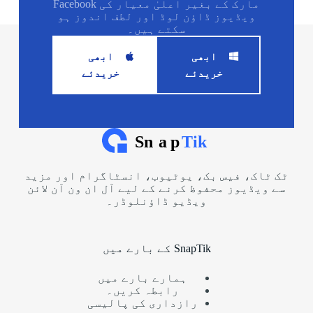
مارک کے بغیر اعلیٰ معیار کی Facebook
ویڈیوز ڈاؤن لوڈ اور لطف اندوز ہو
سکتے ہیں۔
ابھی
ابھی
خریدئے
خریدئے
ٹک ٹاک، فیس بک، یوٹیوب، انسٹاگرام اور مزید
سے ویڈیوز محفوظ کرنے کے لیے آل ان ون آن لائن
ویڈیو ڈاؤنلوڈر۔
SnapTik کے بارے میں
ہمارے بارے میں
رابطہ کریں۔
رازداری کی پالیسی