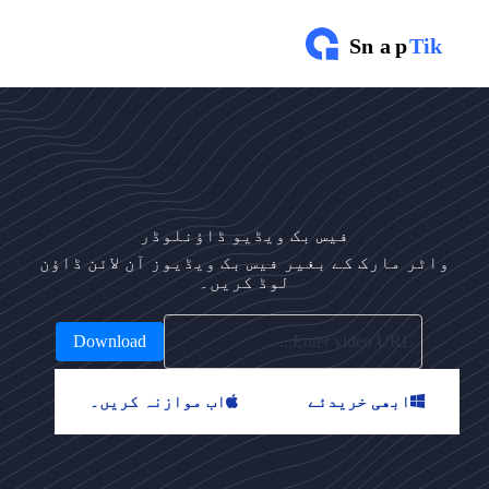
م
و
ا
د
پ
ر
ج
ا
ئ
ی
ں
فیس بک ویڈیو ڈاؤنلوڈر
۔
واٹر مارک کے بغیر فیس بک ویڈیوز آن لائن ڈاؤن
لوڈ کریں۔
Download
ابھی خریدئے
اب موازنہ کریں۔