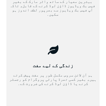
بہترین معیار کے ساتھ واٹر مارک کے بغیر
فیس بک ویڈیوز ڈاؤن لوڈ کرنے کے قابل، تاکہ
آپ فیس بک ویڈیوز سے بھرپور لطف اندوز ہو
سکیں۔
زندگی کے لیے مفت
ہم آن لائن سروس مکمل طور پر مفت پیش کرتے
ہیں، بغیر کسی تھرڈ پارٹی پروگرام کو رجسٹر
کرنے یا ڈاؤن لوڈ کرنے کی ضرورت کے۔