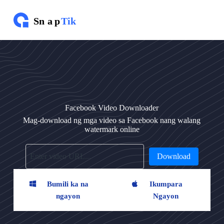
L
u
m
a
k
t
a
w
s
a
n
Facebook Video Downloader
i
l
Mag-download ng mga video sa Facebook nang walang
a
watermark online
l
a
m
Download
a
n
Bumili ka na
Ikumpara
ngayon
Ngayon