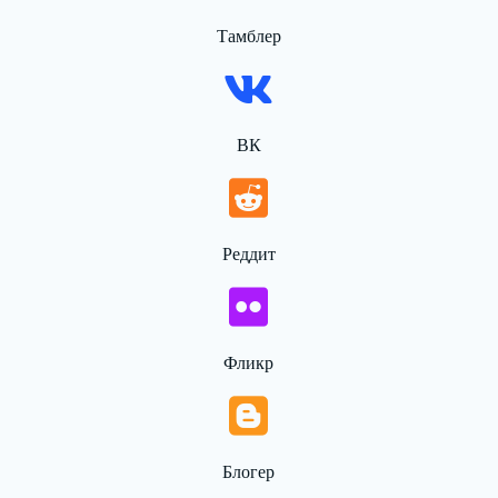
Тамблер
ВК
Реддит
Фликр
Блогер