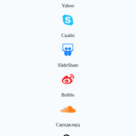
Yahoo
Скайп
SlideShare
Вейбо
Саундклауд