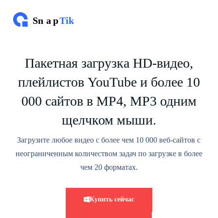
п
е
р
е
й
т
Пакетная загрузка HD-видео,
и
к
плейлистов YouTube и более 10
с
о
д
000 сайтов в MP4, MP3 одним
е
р
щелчком мыши.
ж
а
Загрузите любое видео с более чем 10 000 веб-сайтов с
н
и
неограниченным количеством задач по загрузке в более
ю
чем 20 форматах.
Купить сейчас