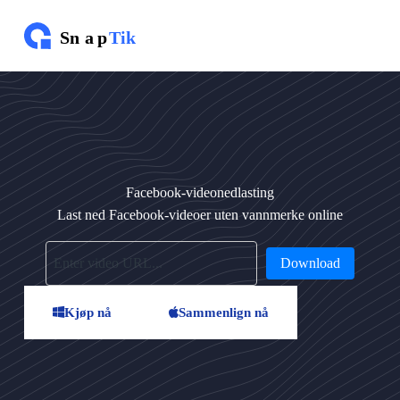
H
o
p
p
t
i
l
i
n
n
h
Facebook-videonedlasting
o
l
Last ned Facebook-videoer uten vannmerke online
d
e
t
Download
Kjøp nå
Sammenlign nå