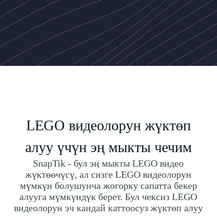
LEGO видеолорун жүктөп
алуу үчүн эң мыкты чечим
SnapTik - бул эң мыкты LEGO видео
жүктөөчүсү, ал сизге LEGO видеолорун
мүмкүн болушунча жогорку сапатта бекер
алууга мүмкүндүк берет. Бул чексиз LEGO
видеолорун эч кандай каттоосуз жүктөп алуу