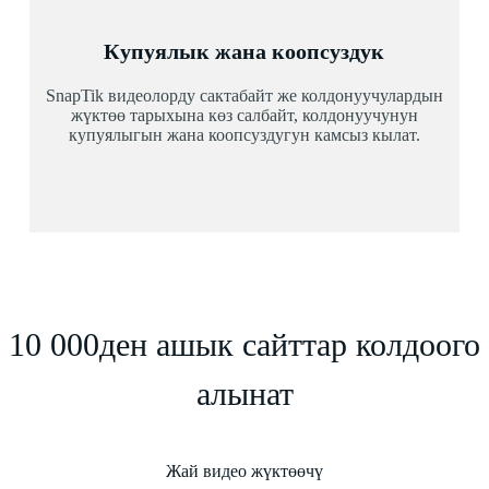
Купуялык жана коопсуздук
SnapTik видеолорду сактабайт же колдонуучулардын
жүктөө тарыхына көз салбайт, колдонуучунун
купуялыгын жана коопсуздугун камсыз кылат.
10 000ден ашык сайттар колдоого
алынат
Жай видео жүктөөчү