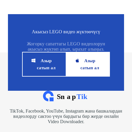
Акысыз LEGO видео жүктөөчүсү
Жогорку сапаттагы LEGO видеолорун
акысыз жүктөп алып, ырахат алыңыз.
Азыр
Азыр
сатып ал
сатып ал
TikTok, Facebook, YouTube, Instagram жана башкалардан
видеолорду сактоо үчүн бардыгы бир жерде онлайн
Video Downloader.