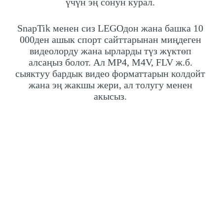
үчүн эң сонун курал.
SnapTik менен сиз LEGOдон жана башка 10
000ден ашык спорт сайттарынан миңдеген
видеолорду жана ырларды түз жүктөп
алсаңыз болот. Ал MP4, M4V, FLV ж.б.
сыяктуу бардык видео форматтарын колдойт
жана эң жакшы жери, ал толугу менен
акысыз.