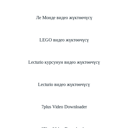
Ле Монде видео жүктөөчүсү
LEGO видео жүктөөчүсү
Lecturio курсунун видео жүктөөчүсү
Lecturio видео жүктөөчүсү
7plus Video Downloader