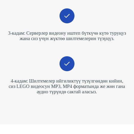
3-кадам: Серверлер видеону иштеп бүткүчө күтө туруңуз
жана сиз үчүн жүктөө шилтемелерин түзүңүз.
4-кадам: Шилтемелер ийгиликтүү түзүлгөндөн кийин,
сиз LEGO видеосун MP3, MP4 форматында же жөн гана
аудио түрүндө сактай аласыз.