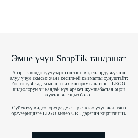
Эмне үчүн SnapTik тандашат
SnapTik колдонуучуларга онлайн видеолорду жүктөп
алуу үчүн акысыз жана кесипкөй кызматты сунуштайт;
болгону 4 кадам менен сиз жогорку сапаттагы LEGO
видеолорун эч кандай күч-аракет жумшабастан оңой
жүктөп алсаңыз болот.
Сүйүктүү видеолоруңузду азыр сактоо үчүн жөн гана
браузериңизге LEGO видео URL дарегин киргизиңиз.