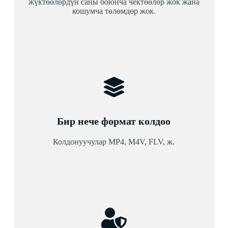
жүктөөлөрдүн саны боюнча чектөөлөр жок жана
кошумча төлөмдөр жок.
Бир нече формат колдоо
Колдонуучулар MP4, M4V, FLV, ж.