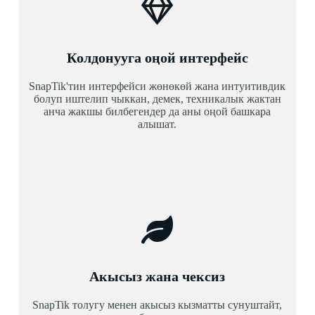
Колдонууга оңой интерфейс
SnapTik'тин интерфейси жөнөкөй жана интуитивдик
болуп иштелип чыккан, демек, техникалык жактан
анча жакшы билбегендер да аны оңой башкара
алышат.
Акысыз жана чексиз
SnapTik толугу менен акысыз кызматты сунуштайт,