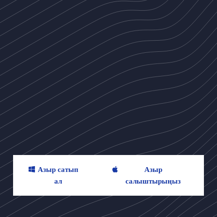
Азыр сатып
Азыр
ал
салыштырыңыз