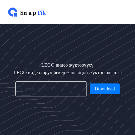
М
а
з
м
у
н
г
а
ө
т
ү
LEGO видео жүктөөчүсү
ү
LEGO видеолорун бекер жана оңой жүктөп алыңыз
Download