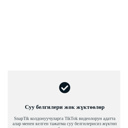
Суу белгилери жок жүктөөлөр
SnapTik колдонуучуларга TikTok видеолорун адатта
алар менен келген тажатма суу белгилерисиз жүктөп