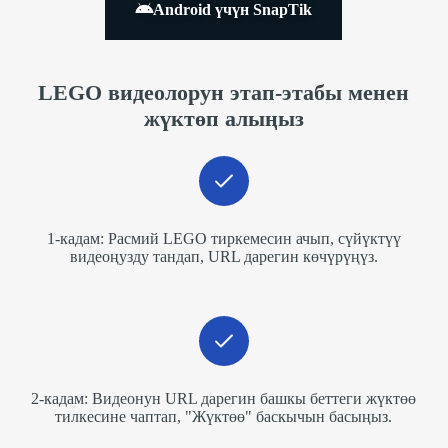
Android үчүн SnapTik
LEGO видеолорун этап-этабы менен
жүктөп алыңыз
1-кадам: Расмий LEGO тиркемесин ачып, сүйүктүү
видеоңузду тандап, URL дарегин көчүрүңүз.
2-кадам: Видеонун URL дарегин башкы беттеги жүктөө
тилкесине чаптап, "Жүктөө" баскычын басыңыз.