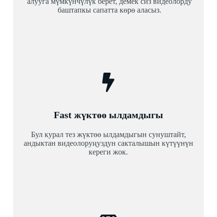
алууга мүмкүнчүлүк берет, демек сиз видеолорду
баштапкы сапатта көрө аласыз.
Fast жүктөө ылдамдыгы
Бул курал тез жүктөө ылдамдыгын сунуштайт,
андыктан видеолоруңуздун сакталышын күтүүнүн
кереги жок.