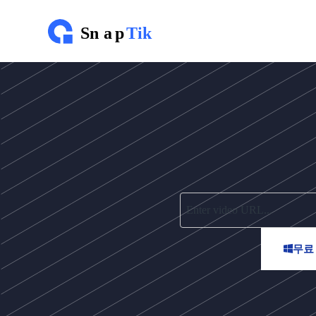
콘
텐
츠
로
건
너
뛰
기
무료