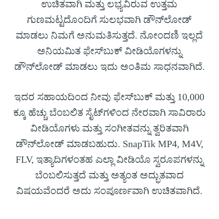
ಉಚಿತವಾಗಿ ಮತ್ತು ಲಭ್ಯವಿರುವ ಉತ್ತಮ
ಗುಣಮಟ್ಟದೊಂದಿಗೆ ಸುಲಭವಾಗಿ ಡೌನ್‌ಲೋಡ್
ಮಾಡಲು ನಿಮಗೆ ಅನುಮತಿಸುತ್ತದೆ. ನೋಂದಣಿ ಇಲ್ಲದೆ
ಅನಿಯಮಿತ ಫೇಸ್‌ಬುಕ್ ವೀಡಿಯೊಗಳನ್ನು
ಡೌನ್‌ಲೋಡ್ ಮಾಡಲು ಇದು ಅಂತಿಮ ಸಾಧನವಾಗಿದೆ.
ಇದರ ಸಹಾಯದಿಂದ ನೀವು ಫೇಸ್‌ಬುಕ್ ಮತ್ತು 10,000
ಕ್ಕೂ ಹೆಚ್ಚು ಬೆಂಬಲಿತ ಸೈಟ್‌ಗಳಿಂದ ನೇರವಾಗಿ ಸಾವಿರಾರು
ವೀಡಿಯೊಗಳು ಮತ್ತು ಸಂಗೀತವನ್ನು ತ್ವರಿತವಾಗಿ
ಡೌನ್‌ಲೋಡ್ ಮಾಡಬಹುದು. SnapTik MP4, M4V,
FLV, ಇತ್ಯಾದಿಗಳಂತಹ ಎಲ್ಲಾ ವೀಡಿಯೊ ಸ್ವರೂಪಗಳನ್ನು
ಬೆಂಬಲಿಸುತ್ತದೆ ಮತ್ತು ಅತ್ಯಂತ ಅದ್ಭುತವಾದ
ವಿಷಯವೆಂದರೆ ಅದು ಸಂಪೂರ್ಣವಾಗಿ ಉಚಿತವಾಗಿದೆ.