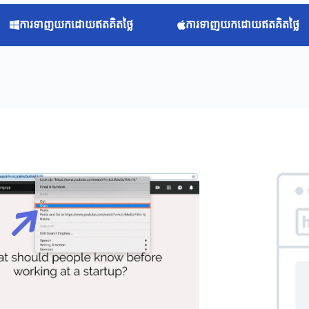
ការ​ទាញ​យក​ដោយ​ឥត​គិត​ថ្លៃ
ការ​ទាញ​យក​ដោយ​ឥត​គិត​ថ្លៃ