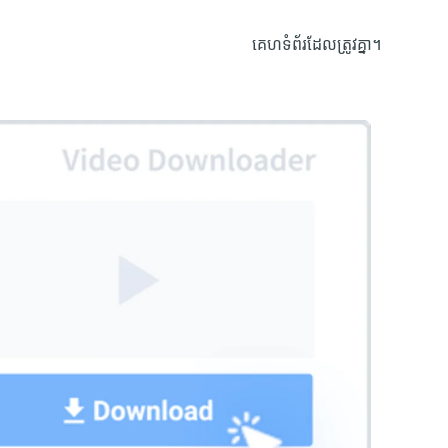
គេហទំព័រដែលត្រូវគ្នា។