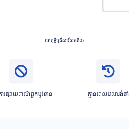
ហេតុអ្វីជ្រើសរើសយើង?
នការផ្សាយពាណិជ្ជកម្មរំខាន
គ្មានពេលវេលារង់ចាំ