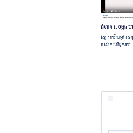
ជំហាន 1. ចម្លង U
ស្វែងរកវីដេអូដែល
របស់កម្មវិធីរុករក។