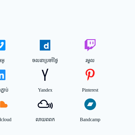
មេអូ
ចលនាប្រចាំថ្ងៃ
រមួល
្ជាប់
Yandex
Pinterest
dcloud
លាយពពក
Bandcamp