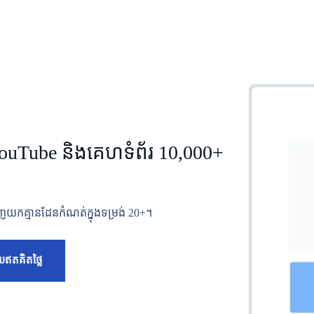
YouTube និងគេហទំព័រ 10,000+
យកគ្មានដែនកំណត់ក្នុងទម្រង់ 20+។
ឥត​គិត​ថ្លៃ