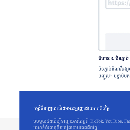
ជំហាន 3. បិទភ្ជាប
បិទភ្ជាប់តំណវីដេ
បញ្ចូល។ បន្ទាប់
កម្មវិធីទាញយកវីដេអូអនឡាញដោយឥតគិតថ្លៃ
ចុចមួយដងដើម្បីទាញយកវីដេអូពី TikTok, YouTube, Face
គេហទំព័រជាច្រើនទៀតដោយឥតគិតថ្លៃ!