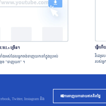
ធ្វើហើ
់ URLs ច្រើន។
វីដេអូ
អូទាំងអស់ដែលអ្នកចង់ទាញយកទៅក្នុងប្រអប់
របស់អ្ន
មកចុច "ទាញយក" ។
ការ​ទាញ​យក​ដោយ​ឥត​គិត​ថ្លៃ
book, Twitter, Instagram និង