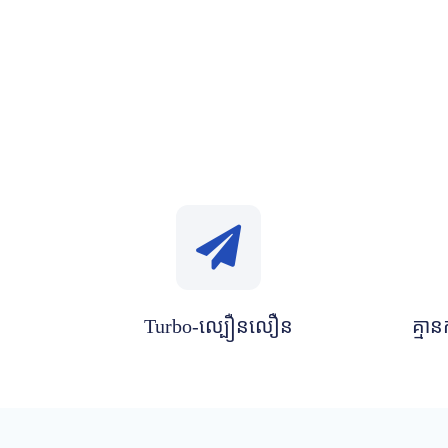
Turbo-ល្បឿនលឿន
គ្មា