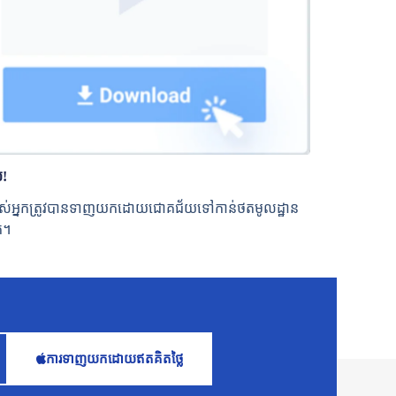
យ!
របស់អ្នកត្រូវបានទាញយកដោយជោគជ័យទៅកាន់ថតមូលដ្ឋាន
ក។
ការ​ទាញ​យក​ដោយ​ឥត​គិត​ថ្លៃ