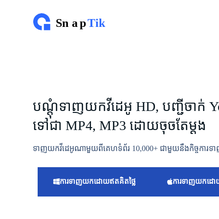
រំ
ល
ង
ទៅ
មា
តិ
កា
បណ្តុំទាញយកវីដេអូ HD, បញ្ជីចាក់ 
ទៅជា MP4, MP3 ដោយចុចតែម្តង
ទាញយកវីដេអូណាមួយពីគេហទំព័រ 10,000+ ជាមួយនឹងកិច្ចការទាញ
ការ​ទាញ​យក​ដោយ​ឥត​គិត​ថ្លៃ
ការ​ទាញ​យក​ដោយ​