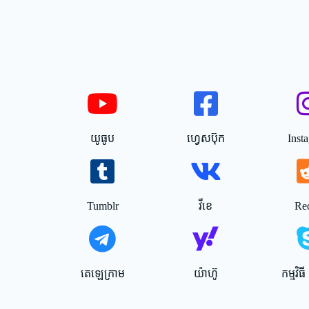
យូធូប
ហ្វេសប៊ុក
Inst
Tumblr
វីខេ
Red
តេឡេក្រាម
យ៉ាហ៊ូ
កម្មវិធ