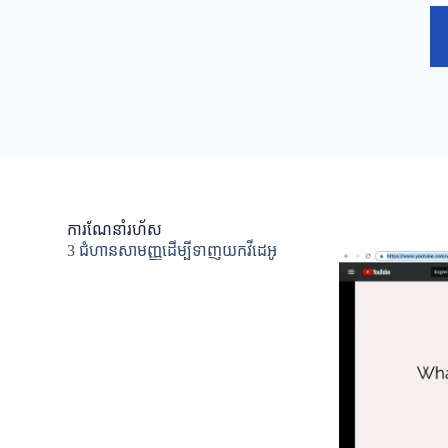
ការណែនាំរហ័ស
3 ជំហានសាមញ្ញដើម្បីទាញយកវីដេអូ