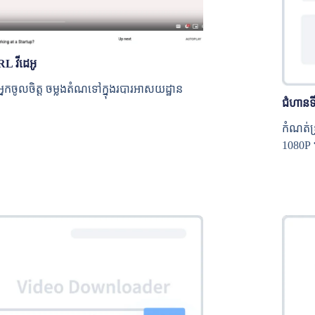
RL វីដេអូ
អ្នកចូលចិត្ត ចម្លងតំណទៅក្នុងរបារអាសយដ្ឋាន
ជំហានទ
កំណត់ទ
1080P 