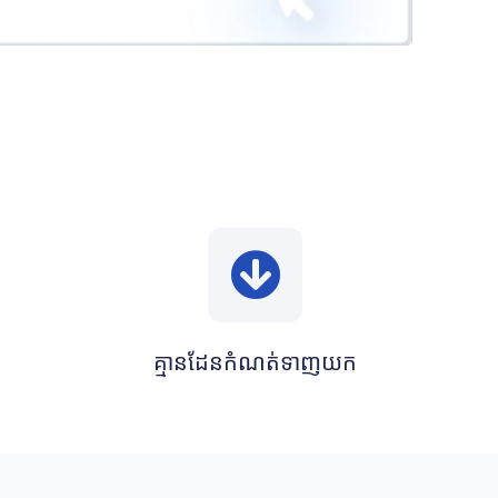
គ្មានដែនកំណត់ទាញយក