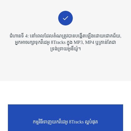
ជំហាន​ទី 4​: នៅ​ពេល​ដែល​តំណ​ត្រូវ​បាន​បង្កើត​ឡើង​ដោយ​ជោគជ័យ​,
អ្នក​អាច​រក្សា​ទុក​វីដេអូ 8Tracks ក្នុង MP3​, MP4 ឬ​គ្រាន់​តែ​ជា​
ទ្រង់ទ្រាយ​អូឌីយ៉ូ​។
កម្មវិធីទាញយកវីដេអូ 8Tracks ល្អបំផុត