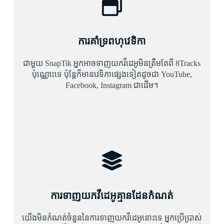
ការគាំទ្រពហុវេទិកា
ជាមួយ SnapTik អ្នកអាចទាញយកវីដេអូមិនត្រឹមតែពី 8Tracks
ប៉ុណ្ណោះទេ ប៉ុន្តែក៏មានវេទិកាផ្សេងទៀតដូចជា YouTube,
Facebook, Instagram ជាដើម។
ការទាញយកវីដេអូគ្មានដែនកំណត់
យើងមិនកំណត់ចំនួននៃការទាញយកវីដេអូនោះទេ អ្នកប្រើប្រាស់