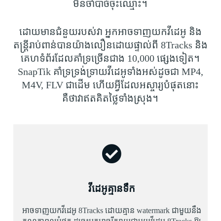
មិនចាំបាច់ចុះឈ្មោះ។
ដោយមានជំនួយរបស់វា អ្នកអាចទាញយកវីដេអូ និង
តន្ត្រីរាប់ពាន់បានយ៉ាងលឿនដោយផ្ទាល់ពី 8Tracks និង
គេហទំព័រដែលគាំទ្រច្រើនជាង 10,000 ផ្សេងទៀត។
SnapTik គាំទ្រទ្រង់ទ្រាយវីដេអូទាំងអស់ដូចជា MP4,
M4V, FLV ជាដើម ហើយអ្វីដែលអស្ចារ្យបំផុតនោះ
គឺថាវាឥតគិតថ្លៃទាំងស្រុង។
វីដេអូគ្មានទឹក
អាចទាញយកវីដេអូ 8Tracks ដោយគ្មាន watermark ជាមួយនឹង