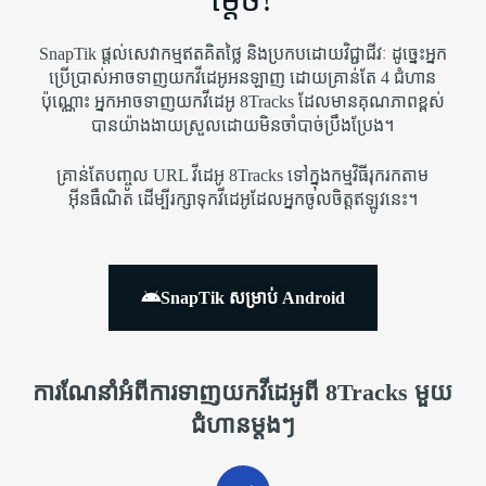
SnapTik ផ្តល់សេវាកម្មឥតគិតថ្លៃ និងប្រកបដោយវិជ្ជាជីវៈ ដូច្នេះអ្នក
ប្រើប្រាស់អាចទាញយកវីដេអូអនឡាញ ដោយគ្រាន់តែ 4 ជំហាន
ប៉ុណ្ណោះ អ្នកអាចទាញយកវីដេអូ 8Tracks ដែលមានគុណភាពខ្ពស់
បានយ៉ាងងាយស្រួលដោយមិនចាំបាច់ប្រឹងប្រែង។
គ្រាន់តែបញ្ចូល URL វីដេអូ 8Tracks ទៅក្នុងកម្មវិធីរុករកតាម
អ៊ីនធឺណិត ដើម្បីរក្សាទុកវីដេអូដែលអ្នកចូលចិត្តឥឡូវនេះ។
SnapTik សម្រាប់ Android
ការណែនាំអំពីការទាញយកវីដេអូពី 8Tracks មួយ
ជំហានម្តងៗ