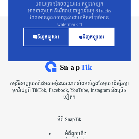
ដោយគ្រាន់តែចុចមួយដង ឥឡូវនេះអ្នក
អាចទាញយក និងរីករាយជាមួយវីដេអូ 8Tracks
ដែលមានគុណភាពខ្ពស់ដោយមិនចាំបាច់មាន
watermark ។
ទិញ​ឥឡូវនេះ
ទិញ​ឥឡូវនេះ
កម្មវិធីទាញយកវីដេអូតាមអ៊ិនធរណេតទាំងអស់ក្នុងតែមួយ ដើម្បីរក្សា
ទុកវីដេអូពី TikTok, Facebook, YouTube, Instagram និងច្រើន
ទៀត។
អំពី SnapTik
អំពី​ពួក​យើង