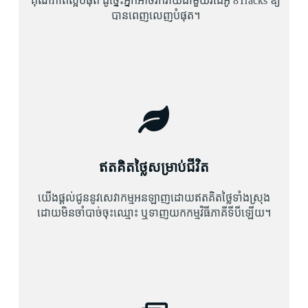
គុណភាពល្អបំផុត ដូច្នេះអ្នកអាចរីករាយជាមួយវីដេអូ 8Tracks ឱ្យ
បានពេញលេញបំផុត។
ឥតគិតថ្លៃសម្រាប់ជីវិត
យើងផ្តល់ជូននូវសេវាកម្មអនឡាញដោយឥតគិតថ្លៃទាំងស្រុង
ដោយមិនចាំបាច់ចុះឈ្មោះ ឬទាញយកកម្មវិធីភាគីទីបីឡើយ។