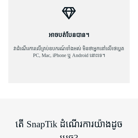
អាចបត់បែនបាន។
វាដំណើរការលើគ្រប់ឧបករណ៍ទាំងអស់ មិនថាអ្នកនៅលើថេប្លេត
PC, Mac, iPhone ឬ Android នោះទេ។
តើ SnapTik ដំណើរការយ៉ាងដូច
ម្តេច?