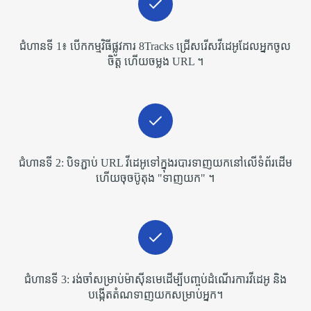
ជំហានទី 1៖ បើកកម្មវិធីផ្លូវការ 8Tracks ជ្រើសរើសវីដេអូដែលអ្នកចូល
ចិត្ត ហើយចម្លង URL ។
ជំហានទី 2: បិទភ្ជាប់ URL វីដេអូទៅក្នុងរបារទាញយកនៅលើទំព័រដើម
ហើយចុចប៊ូតុង "ទាញយក" ។
ជំហានទី 3: រង់ចាំសម្រាប់ម៉ាស៊ីនមេដើម្បីបញ្ចប់ដំណើរការវីដេអូ និង
បង្កើតតំណទាញយកសម្រាប់អ្នក។