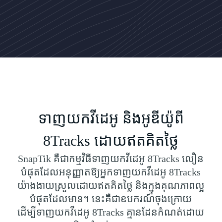
ទាញយកវីដេអូ និងអូឌីយ៉ូពី
8Tracks ដោយឥតគិតថ្លៃ
SnapTik គឺជាកម្មវិធីទាញយកវីដេអូ 8Tracks លឿន
បំផុតដែលអនុញ្ញាតឱ្យអ្នកទាញយកវីដេអូ 8Tracks
យ៉ាងងាយស្រួលដោយឥតគិតថ្លៃ និងក្នុងគុណភាពល្អ
បំផុតដែលមាន។ នេះគឺជាឧបករណ៍ចុងក្រោយ
ដើម្បីទាញយកវីដេអូ 8Tracks គ្មានដែនកំណត់ដោយ