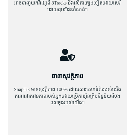
អាចទាញយកវីដេអូពី 8Tracks និងវេទិកាផ្សេងទៀតដោយសេរី
ដោយគ្មានដែនកំណត់។
ធានាសុវត្ថិភាព
SnapTik មានសុវត្ថិភាព 100% ដោយសារគេហទំព័ររបស់យើង
ការពារឯកជនភាពរបស់អ្នកដោយប្រើការអ៊ិនគ្រីបទិន្នន័យពីចុង
ដល់ចុងរបស់យើង។