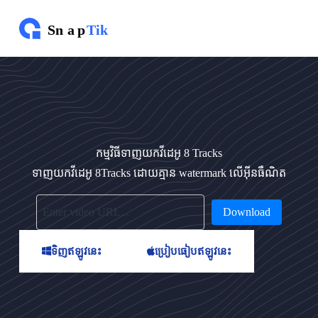
រំ
ល
ង
ទៅ
មា
តិ
កា
កម្មវិធីទាញយកវីដេអូ 8 Tracks
ទាញយកវីដេអូ 8Tracks ដោយគ្មាន watermark លើអ៊ីនធឺណិត
Download
ទិញ​ឥឡូវនេះ
ប្រៀបធៀបឥឡូវនេះ