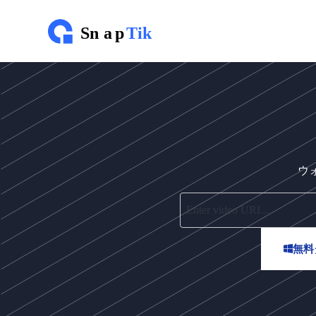
コ
ン
テ
ン
ツ
に
ス
キ
ッ
プ
ウ
無料