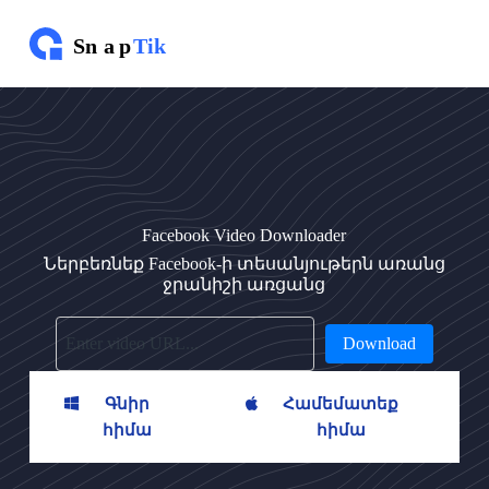
Ա
ն
ց
ն
ե
լ
բ
ո
վ
ա
ն
Facebook Video Downloader
դ
Ներբեռնեք Facebook-ի տեսանյութերն առանց
ա
ջրանիշի առցանց
կ
ո
ւ
Download
թ
յ
ա
Գնիր
Համեմատեք
ն
հիմա
հիմա
ը