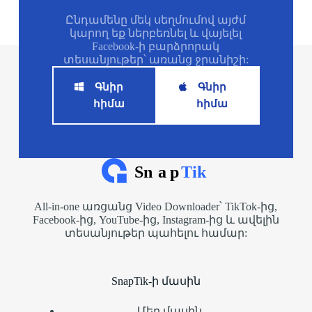
Ընդամենը մեկ սեղմումով այժմ
կարող եք ներբեռնել և վայելել
Facebook-ի բարձրորակ
տեսանյութեր՝ առանց ջրանիշի:
Գնիր
Գնիր
հիմա
հիմա
All-in-one առցանց Video Downloader՝ TikTok-ից,
Facebook-ից, YouTube-ից, Instagram-ից և ավելին
տեսանյութեր պահելու համար:
SnapTik-ի մասին
Մեր մասին