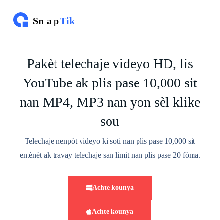
A
l
e
n
a
n
Pakèt telechaje videyo HD, lis
k
o
YouTube ak plis pase 10,000 sit
n
t
n
nan MP4, MP3 nan yon sèl klike
i
sou
Telechaje nenpòt videyo ki soti nan plis pase 10,000 sit
entènèt ak travay telechaje san limit nan plis pase 20 fòma.
Achte kounya
Achte kounya