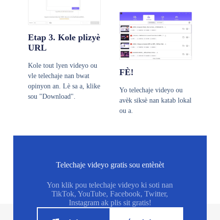
Etap 3. Kole plizyè
URL
Kole tout lyen videyo ou
FÈ!
vle telechaje nan bwat
opinyon an. Lè sa a, klike
Yo telechaje videyo ou
sou "Download".
avèk siksè nan katab lokal
ou a.
Telechaje videyo gratis sou entènèt
Yon klik pou telechaje videyo ki soti nan
TikTok, YouTube, Facebook, Twitter,
Instagram ak plis sit gratis!