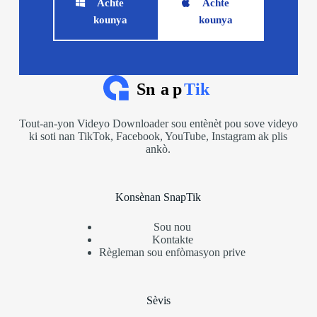
Achte
Achte
kounya
kounya
Tout-an-yon Videyo Downloader sou entènèt pou sove videyo
ki soti nan TikTok, Facebook, YouTube, Instagram ak plis
ankò.
Konsènan SnapTik
Sou nou
Kontakte
Règleman sou enfòmasyon prive
Sèvis