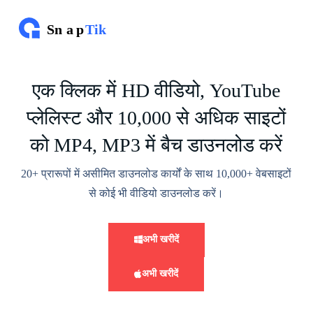
इ
से
छो
ड़
क
र
एक क्लिक में HD वीडियो, YouTube
सा
म
प्लेलिस्ट और 10,000 से अधिक साइटों
ग्री
प
र
को MP4, MP3 में बैच डाउनलोड करें
ब
ढ़
20+ प्रारूपों में असीमित डाउनलोड कार्यों के साथ 10,000+ वेबसाइटों
ने
के
से कोई भी वीडियो डाउनलोड करें।
लि
ए
अभी खरीदें
अभी खरीदें