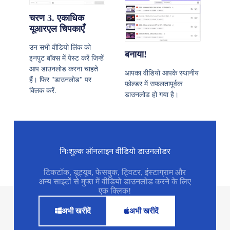
चरण 3. एकाधिक
यूआरएल चिपकाएँ
उन सभी वीडियो लिंक को
बनाया!
इनपुट बॉक्स में पेस्ट करें जिन्हें
आप डाउनलोड करना चाहते
आपका वीडियो आपके स्थानीय
हैं। फिर "डाउनलोड" पर
फ़ोल्डर में सफलतापूर्वक
क्लिक करें.
डाउनलोड हो गया है।
निःशुल्क ऑनलाइन वीडियो डाउनलोडर
टिकटॉक, यूट्यूब, फेसबुक, ट्विटर, इंस्टाग्राम और
अन्य साइटों से मुफ्त में वीडियो डाउनलोड करने के लिए
एक क्लिक!
अभी खरीदें
अभी खरीदें