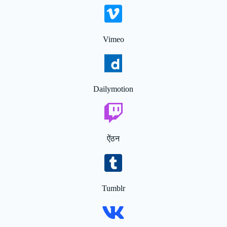
Vimeo
Dailymotion
ऐंठन
Tumblr