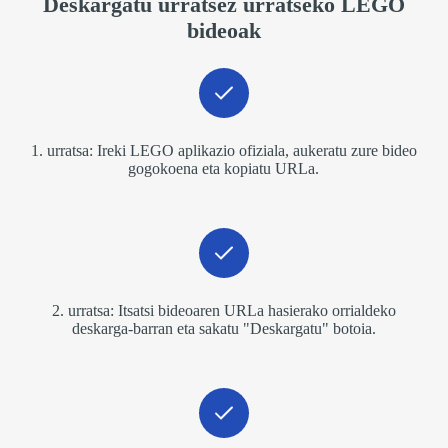
Deskargatu urratsez urratseko LEGO
bideoak
1. urratsa: Ireki LEGO aplikazio ofiziala, aukeratu zure bideo
gogokoena eta kopiatu URLa.
2. urratsa: Itsatsi bideoaren URLa hasierako orrialdeko
deskarga-barran eta sakatu "Deskargatu" botoia.