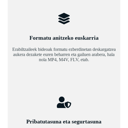
Formatu anitzeko euskarria
Erabiltzaileek bideoak formatu ezberdinetan deskargatzea
aukera dezakete euren beharren eta gailuen arabera, hala
nola MP4, M4V, FLV, etab.
Pribatutasuna eta segurtasuna