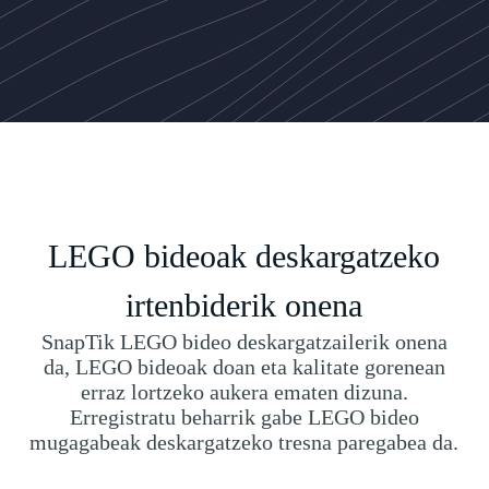
LEGO bideoak deskargatzeko
irtenbiderik onena
SnapTik LEGO bideo deskargatzailerik onena
da, LEGO bideoak doan eta kalitate gorenean
erraz lortzeko aukera ematen dizuna.
Erregistratu beharrik gabe LEGO bideo
mugagabeak deskargatzeko tresna paregabea da.