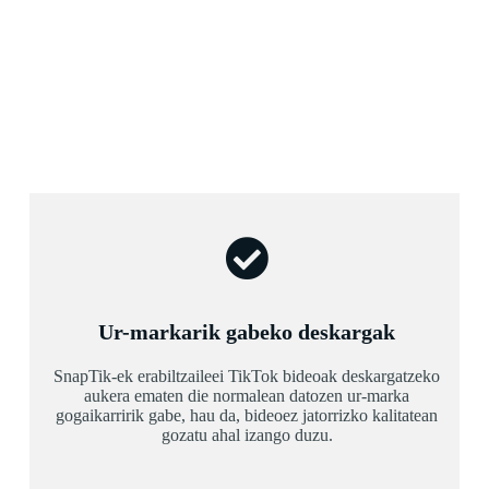
Ur-markarik gabeko deskargak
SnapTik-ek erabiltzaileei TikTok bideoak deskargatzeko
aukera ematen die normalean datozen ur-marka
gogaikarririk gabe, hau da, bideoez jatorrizko kalitatean
gozatu ahal izango duzu.