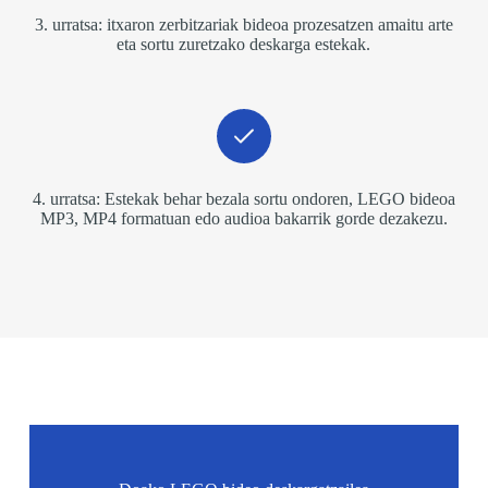
3. urratsa: itxaron zerbitzariak bideoa prozesatzen amaitu arte
eta sortu zuretzako deskarga estekak.
4. urratsa: Estekak behar bezala sortu ondoren, LEGO bideoa
MP3, MP4 formatuan edo audioa bakarrik gorde dezakezu.