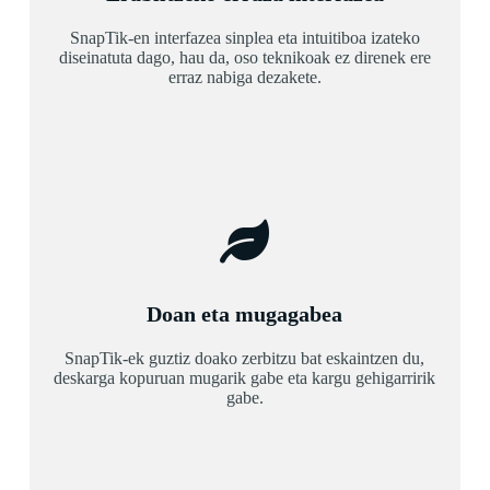
SnapTik-en interfazea sinplea eta intuitiboa izateko
diseinatuta dago, hau da, oso teknikoak ez direnek ere
erraz nabiga dezakete.
Doan eta mugagabea
SnapTik-ek guztiz doako zerbitzu bat eskaintzen du,
deskarga kopuruan mugarik gabe eta kargu gehigarririk
gabe.