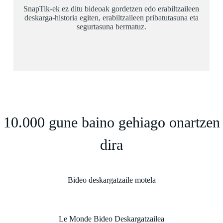
SnapTik-ek ez ditu bideoak gordetzen edo erabiltzaileen
deskarga-historia egiten, erabiltzaileen pribatutasuna eta
segurtasuna bermatuz.
10.000 gune baino gehiago onartzen
dira
Bideo deskargatzaile motela
Le Monde Bideo Deskargatzailea