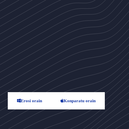
Erosi orain
Konparatu orain