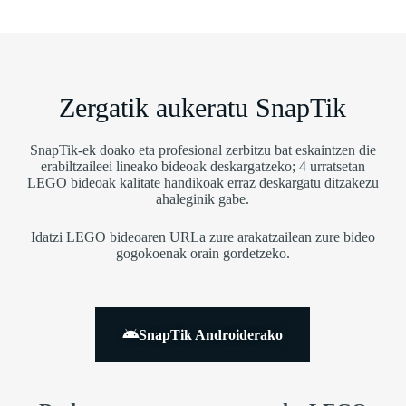
Zergatik aukeratu SnapTik
SnapTik-ek doako eta profesional zerbitzu bat eskaintzen die
erabiltzaileei lineako bideoak deskargatzeko; 4 urratsetan
LEGO bideoak kalitate handikoak erraz deskargatu ditzakezu
ahaleginik gabe.
Idatzi LEGO bideoaren URLa zure arakatzailean zure bideo
gogokoenak orain gordetzeko.
SnapTik Androiderako