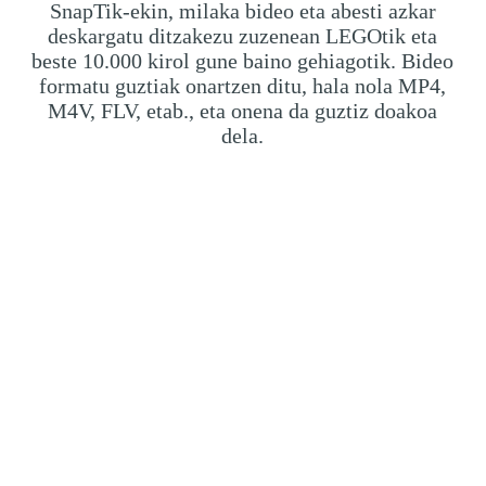
SnapTik-ekin, milaka bideo eta abesti azkar
deskargatu ditzakezu zuzenean LEGOtik eta
beste 10.000 kirol gune baino gehiagotik. Bideo
formatu guztiak onartzen ditu, hala nola MP4,
M4V, FLV, etab., eta onena da guztiz doakoa
dela.