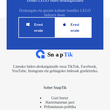
Doako LEGO bideo deskargatzailea
Deskargatu eta gozatu kalitate handiko LEGO
bideoez doan.
Erosi
Erosi
orain
orain
Lineako bideo-deskargatzaile osoa TikTok, Facebook,
YouTube, Instagram eta gehiagoko bideoak gordetzeko.
Sobre SnapTik
Guri buruz
Harremanetan jarri
Pribatutasun-politika