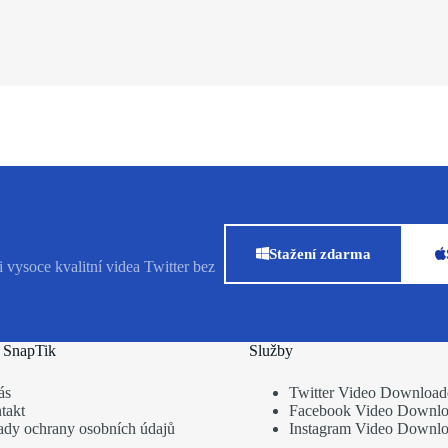
Stažení zdarma
i vysoce kvalitní videa Twitter bez
i SnapTik
Služby
ás
Twitter Video Download
takt
Facebook Video Downlo
ady ochrany osobních údajů
Instagram Video Downlo