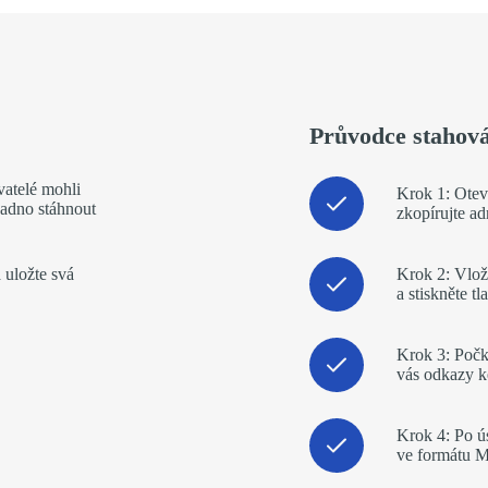
Průvodce stahová
vatelé mohli
Krok 1: Otevř
nadno stáhnout
zkopírujte a
 uložte svá
Krok 2: Vlož
a stiskněte t
Krok 3: Počk
vás odkazy ke
Krok 4: Po ú
ve formátu 