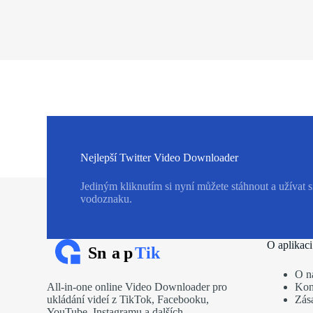
Nejlepší Twitter Video Downloader
Jediným kliknutím si nyní můžete stáhnout a užívat s
vodoznaku.
O aplikac
O n
All-in-one online Video Downloader pro
Kon
ukládání videí z TikTok, Facebooku,
Zás
YouTube, Instagramu a dalších.