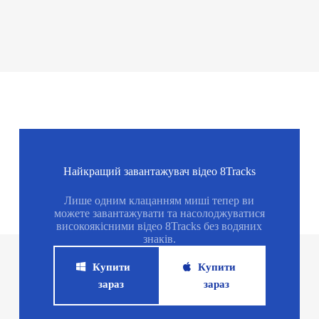
Найкращий завантажувач відео 8Tracks
Лише одним клацанням миші тепер ви
можете завантажувати та насолоджуватися
високоякісними відео 8Tracks без водяних
знаків.
Купити
Купити
зараз
зараз