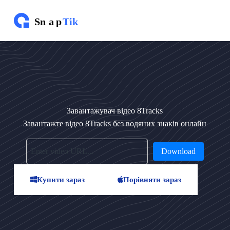
П
е
р
е
й
т
и
д
о
в
м
Завантажувач відео 8Tracks
і
с
Завантажте відео 8Tracks без водяних знаків онлайн
т
у
Download
Купити зараз
Порівняти зараз