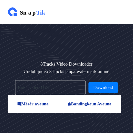
L
u
n
c
a
t
k
a
e
u
s
8Tracks Video Downloader
i
Unduh pidéo 8Tracks tanpa watermark online
Download
Mésér ayeuna
Bandingkeun Ayeuna