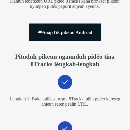
Kantun lebetkeun URL pidéo 8Tracks kana browser pikeun
nyimpen pidéo paporit anjeun ayeuna.
SnapTik pikeun Android
Pituduh pikeun ngaunduh pidéo tina
8Tracks léngkah-léngkah
Lengkah 1: Buka aplikasi resmi 8Tracks, pilih pidéo karesep
anjeun sareng salin URL.