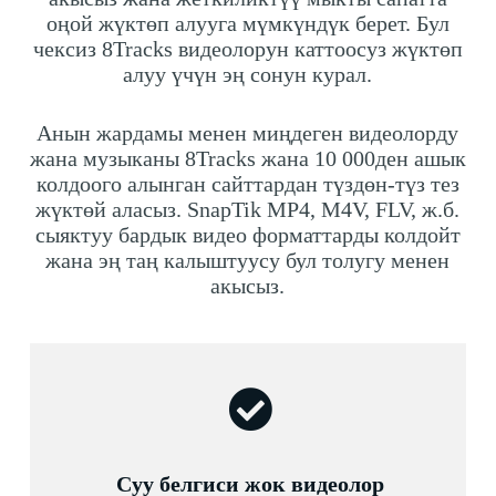
оңой жүктөп алууга мүмкүндүк берет. Бул
чексиз 8Tracks видеолорун каттоосуз жүктөп
алуу үчүн эң сонун курал.
Анын жардамы менен миңдеген видеолорду
жана музыканы 8Tracks жана 10 000ден ашык
колдоого алынган сайттардан түздөн-түз тез
жүктөй аласыз. SnapTik MP4, M4V, FLV, ж.б.
сыяктуу бардык видео форматтарды колдойт
жана эң таң калыштуусу бул толугу менен
акысыз.
Суу белгиси жок видеолор