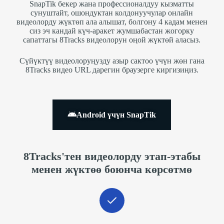
SnapTik бекер жана профессионалдуу кызматты
сунуштайт, ошондуктан колдонуучулар онлайн
видеолорду жүктөп ала алышат, болгону 4 кадам менен
сиз эч кандай күч-аракет жумшабастан жогорку
сапаттагы 8Tracks видеолорун оңой жүктөй аласыз.
Сүйүктүү видеолоруңузду азыр сактоо үчүн жөн гана
8Tracks видео URL дарегин браузерге киргизиңиз.
Android үчүн SnapTik
8Tracks'тен видеолорду этап-этабы
менен жүктөө боюнча көрсөтмө