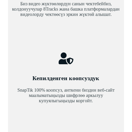
Биз видео жүктөөлөрдүн санын чектебейбиз,
колдонуучулар 8Tracks жана башка платформалардан
видеолорду чектөөсүз эркин жүктөй алышат.
Кепилденген коопсуздук
SnapTik 100% коопсуз, анткени биздин веб-сайт
маалыматыңызды шифрлөө аркылуу
купуялыгыңызды коргойт.