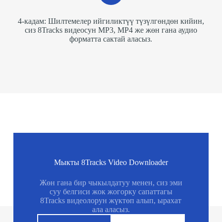
4-кадам: Шилтемелер ийгиликтүү түзүлгөндөн кийин,
сиз 8Tracks видеосун MP3, MP4 же жөн гана аудио
форматта сактай аласыз.
Мыкты 8Tracks Video Downloader
Жөн гана бир чыкылдатуу менен, сиз эми
суу белгиси жок жогорку сапаттагы
8Tracks видеолорун жүктөп алып, ырахат
ала аласыз.