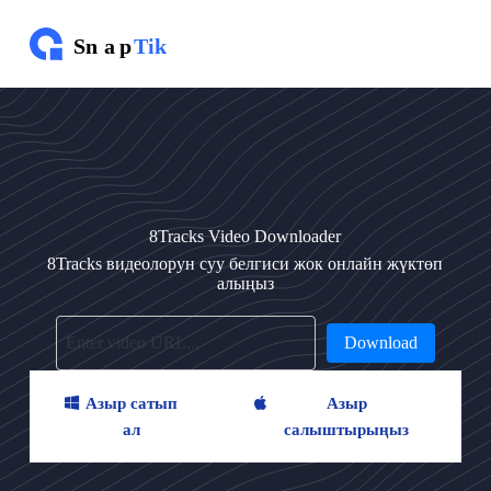
М
а
з
м
у
н
г
а
ө
т
ү
8Tracks Video Downloader
ү
8Tracks видеолорун суу белгиси жок онлайн жүктөп
алыңыз
Download
Азыр сатып
Азыр
ал
салыштырыңыз