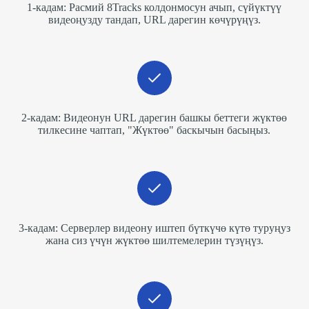
1-кадам: Расмий 8Tracks колдонмосун ачып, сүйүктүү
видеоңузду тандап, URL дарегин көчүрүңүз.
2-кадам: Видеонун URL дарегин башкы беттеги жүктөө
тилкесине чаптап, "Жүктөө" баскычын басыңыз.
3-кадам: Серверлер видеону иштеп бүткүчө күтө туруңуз
жана сиз үчүн жүктөө шилтемелерин түзүңүз.