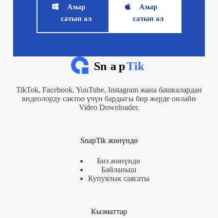
Азыр
Азыр
сатып ал
сатып ал
TikTok, Facebook, YouTube, Instagram жана башкалардан
видеолорду сактоо үчүн бардыгы бир жерде онлайн
Video Downloader.
SnapTik жөнүндө
Биз жөнүндө
Байланыш
Купуялык саясаты
Кызматтар