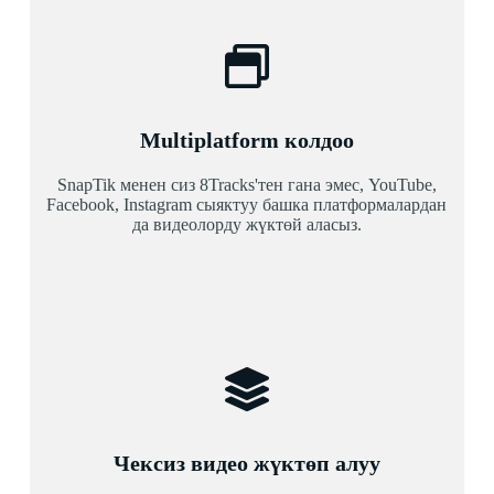
Multiplatform колдоо
SnapTik менен сиз 8Tracks'тен гана эмес, YouTube,
Facebook, Instagram сыяктуу башка платформалардан
да видеолорду жүктөй аласыз.
Чексиз видео жүктөп алуу