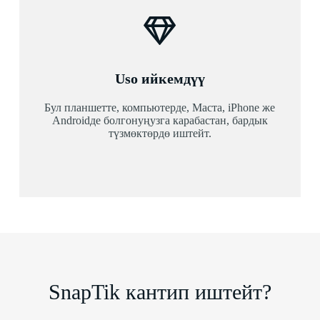
Uso ийкемдүү
Бул планшетте, компьютерде, Macта, iPhone же
Androidде болгонуңузга карабастан, бардык
түзмөктөрдө иштейт.
SnapTik кантип иштейт?