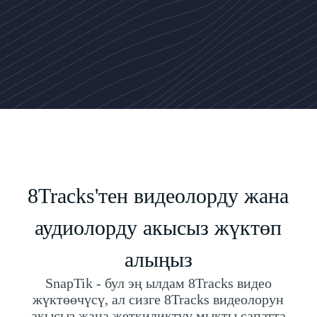
8Tracks'тен видеолорду жана
аудиолорду акысыз жүктөп
алыңыз
SnapTik - бул эң ылдам 8Tracks видео
жүктөөчүсү, ал сизге 8Tracks видеолорун
акысыз жана жеткиликтүү мыкты сапатта