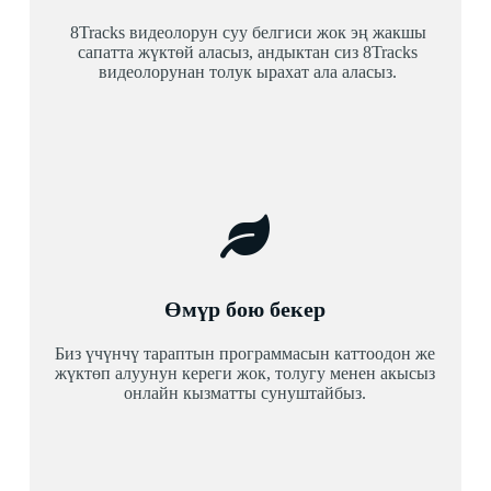
8Tracks видеолорун суу белгиси жок эң жакшы
сапатта жүктөй аласыз, андыктан сиз 8Tracks
видеолорунан толук ырахат ала аласыз.
Өмүр бою бекер
Биз үчүнчү тараптын программасын каттоодон же
жүктөп алуунун кереги жок, толугу менен акысыз
онлайн кызматты сунуштайбыз.