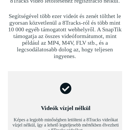
8Tracks videó letöltéséhez regisztráció nélkül.
Segítségével több ezer videót és zenét tölthet le
gyorsan közvetlenül a 8Tracks-ról és több mint
10 000 egyéb támogatott webhelyről. A SnapTik
támogatja az összes videóformátumot, mint
például az MP4, M4V, FLV stb., és a
legcsodálatosabb dolog az, hogy teljesen
ingyenes.
Videók vízjel nélkül
Képes a legjobb minőségben letölteni a 8Tracks videókat
vízjel nélkül, így a lehető legteljesebb mértékben élvezheti