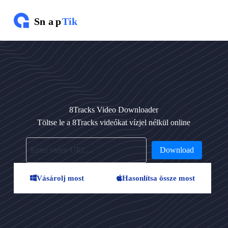
U
g
r
á
s
a
t
a
r
t
a
8Tracks Video Downloader
l
o
Töltse le a 8Tracks videókat vízjel nélkül online
m
r
a
Download
Vásárolj most
Hasonlítsa össze most