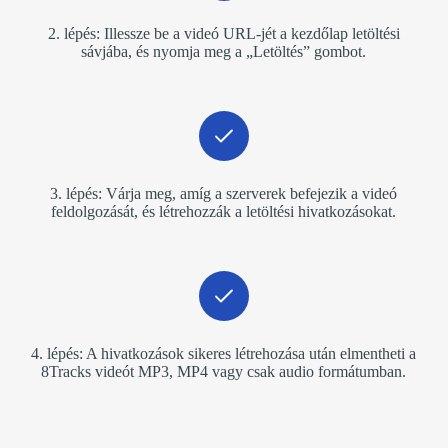
2. lépés: Illessze be a videó URL-jét a kezdőlap letöltési
sávjába, és nyomja meg a „Letöltés” ​​gombot.
3. lépés: Várja meg, amíg a szerverek befejezik a videó
feldolgozását, és létrehozzák a letöltési hivatkozásokat.
4. lépés: A hivatkozások sikeres létrehozása után elmentheti a
8Tracks videót MP3, MP4 vagy csak audio formátumban.